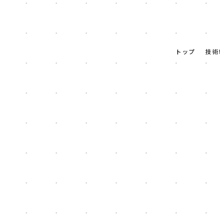
トップ
技術
[%title%]
HOME
|
ニュース
|
template.detail